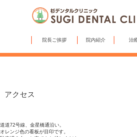
院長ご挨拶
院内紹介
治
アクセス
道道72号線、金星橋通沿い。
オレンジ色の看板が目印です。