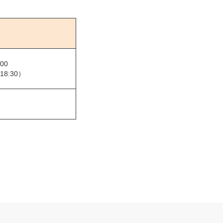
。
:00
8:30）