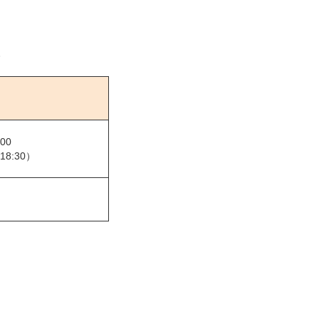
。
:00
8:30）